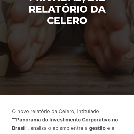
RELATÓRIO DA
CELERO
O novo relatório da Celero, intitulado
“”Panorama do Investimento Corporativo no
Brasil”
, analisa o abismo entre a
gestão
e a