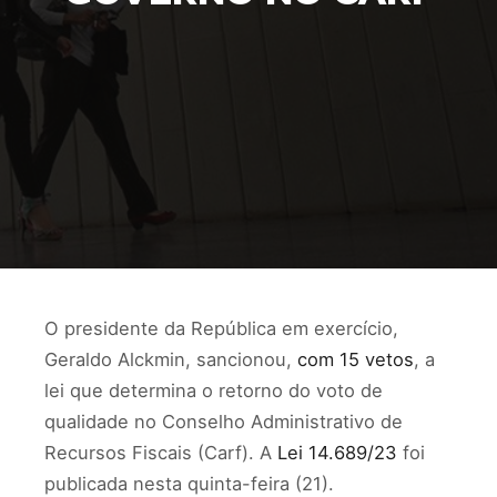
O presidente da República em exercício,
Geraldo Alckmin, sancionou,
com 15 vetos
, a
lei que determina o retorno do voto de
qualidade no Conselho Administrativo de
Recursos Fiscais (Carf). A
Lei 14.689/23
foi
publicada nesta quinta-feira (21).