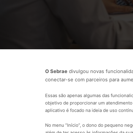
O Sebrae
divulgou novas funcionali
conectar-se com parceiros para aume
Essas são apenas algumas das funcional
objetivo de proporcionar um atendiment
aplicativo é focado na ideia de uso contí
No menu ”Início”, o dono do pequeno negó
além de ter acesso às informações da su