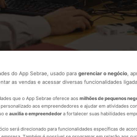
dades do App Sebrae, usado para
gerenciar o negócio
, a
ntar as vendas e acessar diversas funcionalidades ligad
idades que o App Sebrae oferece aos
milhões de pequenos negó
o personalizado aos empreendedores e ajudar em atividades c
nuo e
auxilia o empreendedor
a fortalecer suas habilidades em
cio será direcionado para funcionalidades específicas de acord
a empresa. Também é possível se programar em relação aos cur