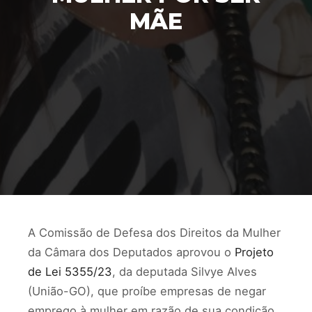
MÃE
A Comissão de Defesa dos Direitos da Mulher
da Câmara dos Deputados aprovou o
Projeto
de Lei 5355/23
, da deputada Silvye Alves
(União-GO), que proíbe empresas de negar
emprego à mulher em razão de sua condição