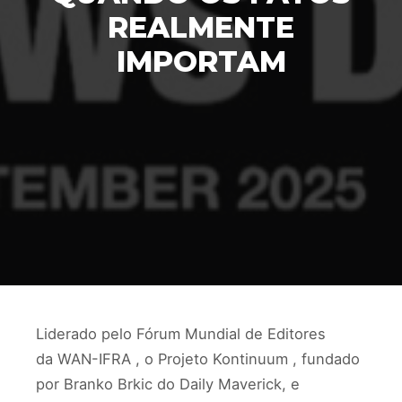
REALMENTE
IMPORTAM
Liderado pelo Fórum Mundial de Editores
da WAN-IFRA , o Projeto Kontinuum , fundado
por Branko Brkic do Daily Maverick, e