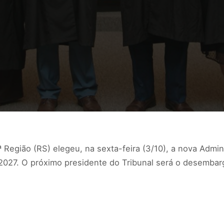
 Região (RS) elegeu, na sexta-feira (3/10), a nova Admin
/2027. O próximo presidente do Tribunal será o desemba