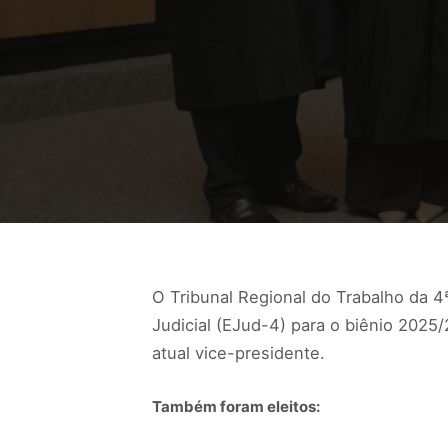
O Tribunal Regional do Trabalho da 4ª
Judicial (EJud-4) para o biênio 2025
atual vice-presidente.
Também foram eleitos: