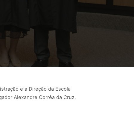
istração e a Direção da Escola
rgador Alexandre Corrêa da Cruz,