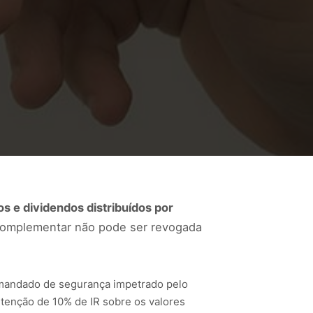
 e dividendos distribuídos por
 complementar não pode ser revogada
em mandado de segurança impetrado pelo
etenção de 10% de IR sobre os valores