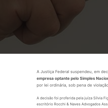
A Justiça Federal suspendeu, em deci
empresa optante pelo Simples Nacion
por lei ordinária, sob pena de violaçã
A decisão foi proferida pela juíza Sílvi
escritório Rocchi & Naves Advogados Asso