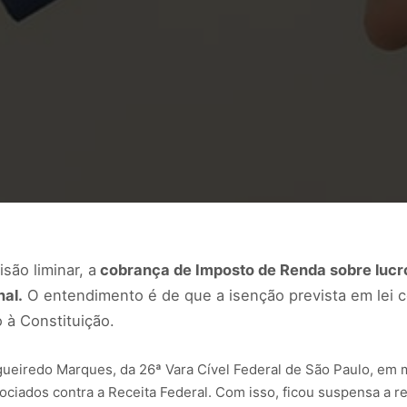
são liminar, a
cobrança de Imposto de Renda sobre lucros
al.
O entendimento é de que a isenção prevista em lei
o à Constituição.
a Figueiredo Marques, da 26ª Vara Cível Federal de São Paulo, 
ciados contra a Receita Federal. Com isso, ficou suspensa a r