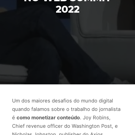
2022
Um dos maiores desafios do mundo digital
quando falamos sobre o trabalho do jornalista
é
como monetizar conteúdo
. Joy Robins,
Chief revenue officer do Washington Post, e
Nicholas Johnston, publisher do Axios,