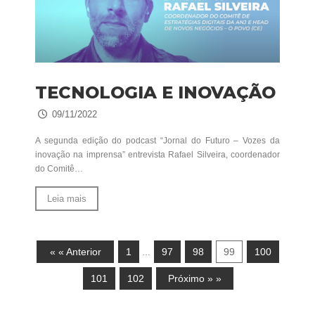
TECNOLOGIA E INOVAÇÃO
09/11/2022
A segunda edição do podcast “Jornal do Futuro – Vozes da
inovação na imprensa” entrevista Rafael Silveira, coordenador
do Comitê…
Leia mais
« « Anterior
1
97
98
99
100
…
101
102
Próximo » »