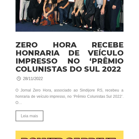
ZERO HORA RECEBE
HONRARIA DE VEÍCULO
IMPRESSO NO ‘PRÊMIO
COLUNISTAS DO SUL 2022
28/11/2022
O Jornal Zero Hora, associado ao Sindijore RS, recebeu a
honraria de veículo impresso, no ‘Prêmio Colunistas Sul 2022’.
O…
Leia mais