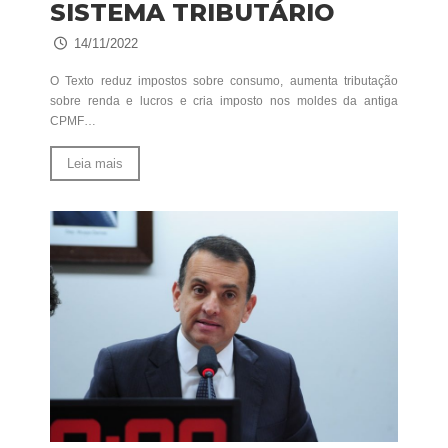
SISTEMA TRIBUTÁRIO
14/11/2022
O Texto reduz impostos sobre consumo, aumenta tributação
sobre renda e lucros e cria imposto nos moldes da antiga
CPMF…
Leia mais