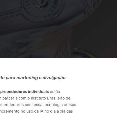
te para marketing e divulgação
preendedores individuais
estão
 parceria com o Instituto Brasileiro de
mpreendedores com essa tecnologia cresce
ncremento no uso da IA no dia a dia das