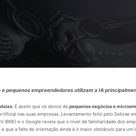
 e pequenos empreendedores utilizam a IA principalmen
deias.
É assim que os donos de
pequenos negócios e microem
Artificial nas suas empresas. Levantamento feito pelo Sebrae em
V IBRE) e o Google revela que o nível de familiaridade dos e
 que a falta de orientação ainda é o maior obstáculo para um i