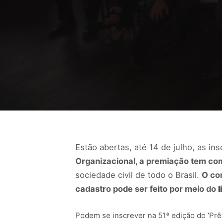
Estão abertas, até 14 de julho, as ins
Organizacional, a premiação tem co
sociedade civil de todo o Brasil.
O co
cadastro pode ser feito por meio do
l
Podem se inscrever na 51ª edição do ‘Prê