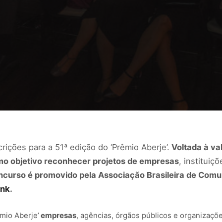
crições para a 51ª edição do ‘Prêmio Aberje’.
Voltada à va
mo objetivo reconhecer projetos de empresas
, instituiç
ncurso é promovido pela Associação Brasileira de Comu
ink
.
mio Aberje’
empresas
, agências, órgãos públicos e organizaçõ