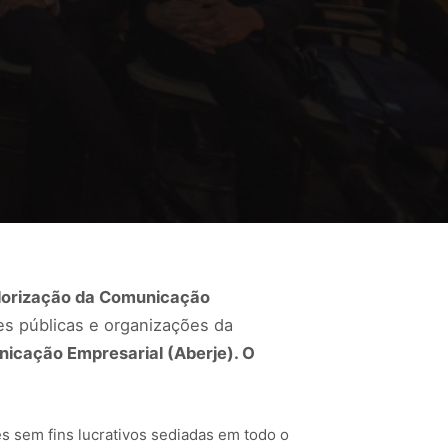
lorização da Comunicação
ões públicas e organizações da
nicação Empresarial (Aberje). O
es sem fins lucrativos sediadas em todo o