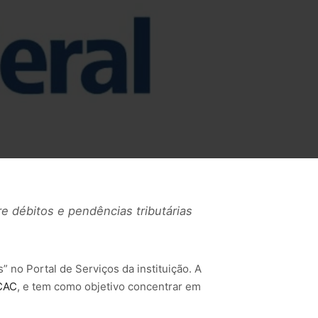
re débitos e pendências tributárias
” no Portal de Serviços da instituição. A
CAC
, e tem como objetivo concentrar em