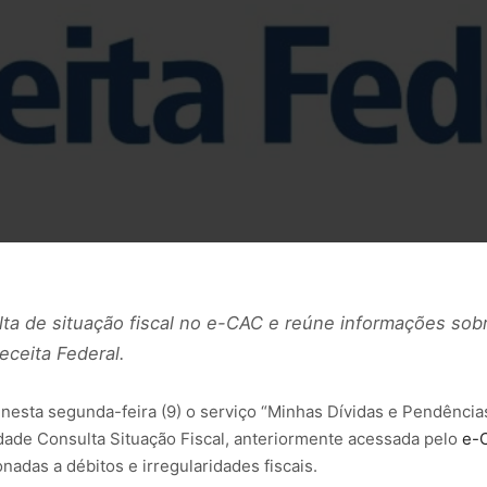
ulta de situação fiscal no e-CAC e reúne informações sob
ceita Federal.
 nesta segunda-feira (9) o serviço “Minhas Dívidas e Pendências
idade Consulta Situação Fiscal, anteriormente acessada pelo
e-
adas a débitos e irregularidades fiscais.