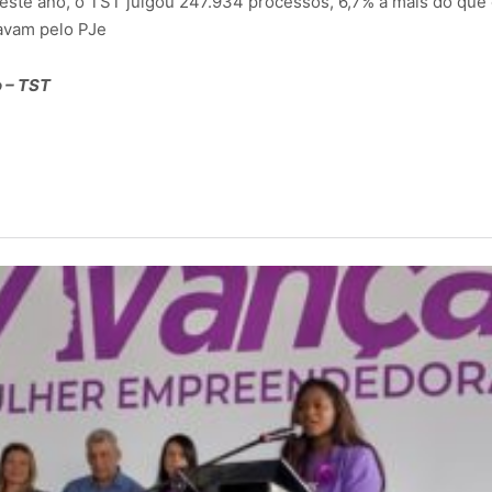
deste ano, o TST julgou 247.934 processos, 6,7% a mais do q
avam pelo PJe
 – TST